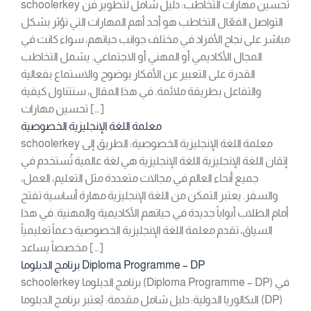
schoolerkey تحسين مهارات التخاطب: دليل شامل لتطوير فن
التواصل الفعّال التخاطب هو أحد أهم المهارات التي تؤثر بشكل
مباشر على نجاح الأفراد في مختلف جوانب حياتهم، سواء كانت في
المجال الأكاديمي أو المهني أو الاجتماعي. يشمل التخاطب
القدرة على التعبير عن الأفكار بوضوح والاستماع بفعالية
والتفاعل بطريقة ملائمة. في هذا المقال، سنتناول كيفية
تحسين مهارات […]
معلمة اللغة الإنجليزية الخصوصية
schoolerkey معلمة اللغة الإنجليزية الخصوصية: الطريق إلى
إتقان اللغة الإنجليزية اللغة الإنجليزية هي لغة عالمية تُستخدم في
جميع أنحاء العالم في مجالات متعددة مثل التعليم، العمل،
والسفر. يعتبر التمكن من اللغة الإنجليزية مهارة أساسية تفتح
أمام الطلاب أبواباً جديدة في حياتهم الأكاديمية والمهنية. في هذا
السياق، تقدم معلمة اللغة الإنجليزية الخصوصية دعماً تعليمياً
مخصصاً يساعد […]
برنامج الدبلوما Diploma Programme – DP
schoolerkey برنامج الدبلوما (Diploma Programme – DP) في
البكالوريا الدولية: دليل شامل مقدمة: يُعتبر برنامج الدبلوما (DP)