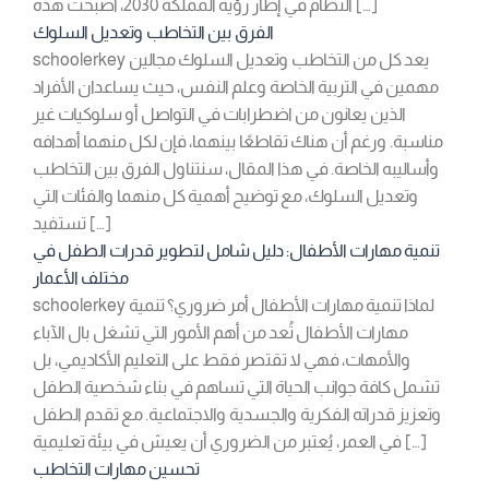
النظام في إطار رؤية المملكة 2030، أصبحت هذه […]
الفرق بين التخاطب وتعديل السلوك
schoolerkey يعد كل من التخاطب وتعديل السلوك مجالين
مهمين في التربية الخاصة وعلم النفس، حيث يساعدان الأفراد
الذين يعانون من اضطرابات في التواصل أو سلوكيات غير
مناسبة. ورغم أن هناك تقاطعًا بينهما، فإن لكل منهما أهدافه
وأساليبه الخاصة. في هذا المقال، سنتناول الفرق بين التخاطب
وتعديل السلوك، مع توضيح أهمية كل منهما والفئات التي
تستفيد […]
تنمية مهارات الأطفال: دليل شامل لتطوير قدرات الطفل في
مختلف الأعمار
schoolerkey لماذا تنمية مهارات الأطفال أمر ضروري؟ تنمية
مهارات الأطفال تُعد من أهم الأمور التي تشغل بال الآباء
والأمهات، فهي لا تقتصر فقط على التعليم الأكاديمي، بل
تشمل كافة جوانب الحياة التي تساهم في بناء شخصية الطفل
وتعزيز قدراته الفكرية والجسدية والاجتماعية. مع تقدم الطفل
في العمر، يُعتبر من الضروري أن يعيش في بيئة تعليمية […]
تحسين مهارات التخاطب