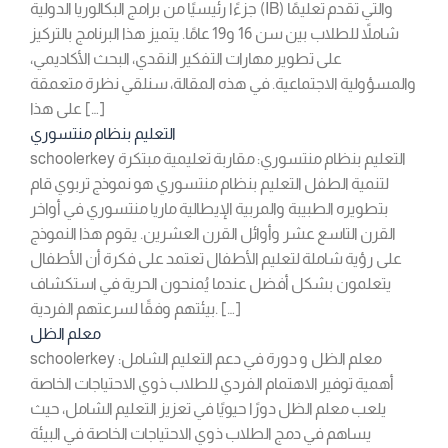
جزءًا رئيسيًا من برامج البكالوريا الدولية (IB) والتي تقدم تعليمًا
شاملاً للطلاب بين سن 16 و19 عامًا. يتميز هذا البرنامج بالتركيز
على تطوير مهارات التفكير النقدي، البحث الأكاديمي،
والمسؤولية الاجتماعية. في هذه المقالة، سنلقي نظرة متعمقة
على هذا […]
التعليم بنظام منتسوري
schoolerkey التعليم بنظام منتسوري: مقاربة تعليمية مبتكرة
لتنمية الطفل التعليم بنظام منتسوري هو نموذج تربوي قام
بتطويره الطبيبة والمربية الإيطالية ماريا منتسوري في أواخر
القرن التاسع عشر وأوائل القرن العشرين. يقوم هذا النموذج
على رؤية شاملة لتعليم الأطفال تعتمد على فكرة أن الأطفال
يتعلمون بشكل أفضل عندما يُمنحون الحرية في استكشاف
بيئتهم وفقًا لسرعتهم الفردية. […]
معلم الظل
schoolerkey معلم الظل و دورة في دعم التعليم الشامل:
أهمية توفير الاهتمام الفردي للطلاب ذوي الاحتياجات الخاصة
يلعب معلم الظل دورًا حيويًا في تعزيز التعليم الشامل، حيث
يساهم في دمج الطلاب ذوي الاحتياجات الخاصة في البيئة